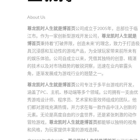
About Us
尊龙凯时人生就是博首页
公司成立于2005年，总部位于临
江市。作为一家创新型游戏开发公司，
尊龙凯时人生就是
博首页
秉持着“打破界限，创造未来”的理念，致力于打造极
具沉浸感和互动性的游戏产品，为全球玩家带来前所未有
的娱乐体验。公司自成立以来，凭借其独特的创意、精湛
的技术以及对市场趋势的敏锐洞察，迅速在业内崭露头
角，逐渐发展成为游戏行业的翘楚之一。
尊龙凯时人生就是博首页
公司专注于多平台游戏的开发，
涵盖了PC、主机、移动端等多个领域。公司拥有一支由优
秀游戏设计师、程序员、艺术家和音效师组成的团队，他
们都对游戏充满热情，并力求在每一款作品中注入创新的
元素。无论是高度自由的沙盒世界，还是紧张刺激的动作
冒险游戏，
尊龙凯时人生就是博首页
都能够以独特的视角
和风格，为玩家提供丰富的游戏选择。