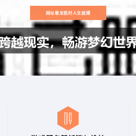
注册尊龙凯时平台正规吗