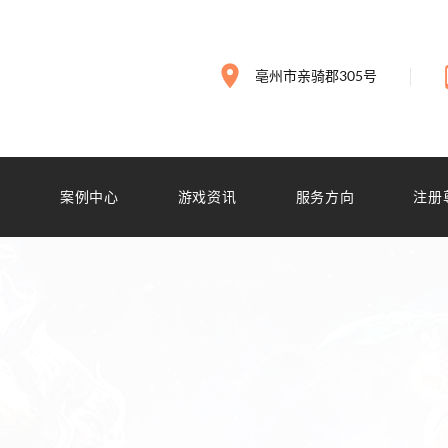
亳州市亲骑郡305号
搏
案例中心
游戏资讯
服务方向
注册
点击，都是一场新