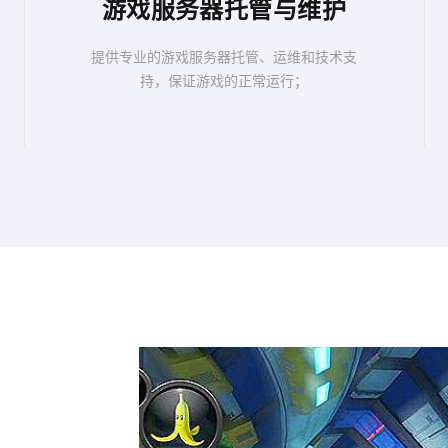
游戏服务器托管与维护
提供专业的游戏服务器托管、运维和技术支
持，保证游戏的正常运行；